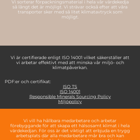
Vi sorterar förpackningsmaterial i hela vår värdeked
j
a
så långt det är möjligt. Vi strävar också efter att våra
transporter sker med så litet klimata
v
tryck som
möjligt.
V
i
är
certifierade
enligt ISO 14001
vilket
säkerställer
att
vi arbetar effektivt med att minska vår miljö- och
klimatpåverkan.
PDF:er och certifikat:
ISO TS
ISO 14001
Responsible Minerals Sourcing Policy
Miljöpolicy
Vi vill ha hållbara medarbetare och arbetar
förebyggande för att skapa ett hälsosamt klimat i hela
värdekedjan. För oss är det viktigt att erbjuda en trygg
arbetsplats där alla medarbetare mår bra och kan