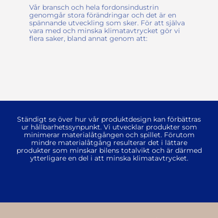
Vår bransch och hela fordonsindustrin
genomgår stora förändringar och det är en
spännande utveckling som sker. För att själva
vara med och minska klimatavtrycket gör vi
flera saker, bland annat genom att:
S
tändigt se
över hur vår p
roduktdesign
kan f
örbättras
ur
hållbarhet
s
synpunkt
. Vi utvecklar produk
t
er som
minimerar materialåtgången
och
spillet
. Förutom
mindre materialåtgång
resu
lterar
det
i lättare
produkter som minskar bilens totalvikt
och är därmed
ytterligare en del i att minska klimatavtrycket.