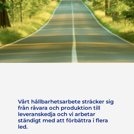
Hållbart arbete
genomsyrar
både
Vårt hållbarhetsarbete sträcker sig
från råvara och produktion till
medarbetare
leveranskedja och vi arbetar
ständigt med att förbättra i flera
och produktion
led.