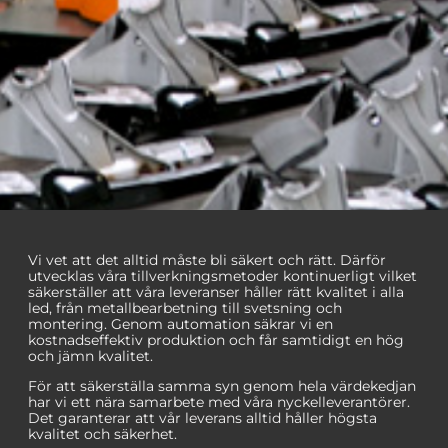
Högauto
Vi vet att det alltid måste bli säkert och rätt. Därför
utvecklas våra tillverkningsmetoder kontinuerligt vilket
matiserad
säkerställer att våra leveranser håller rätt kvalitet i alla
led, från metallbearbetning till svetsning och
montering. Genom automation säkrar vi en
tillverkning
kostnadseffektiv produktion och får samtidigt en hög
och jämn kvalitet.
säkerställer
För att säkerställa samma syn genom hela värdekedjan
har vi ett nära samarbete med våra nyckelleverantörer.
högsta kvalitet
Det garanterar att vår leverans alltid håller högsta
kvalitet och säkerhet.